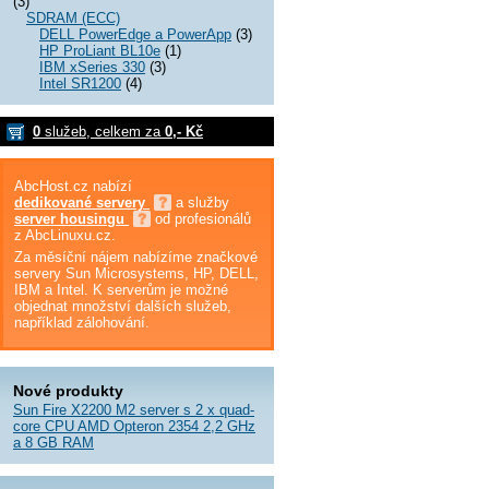
(3)
SDRAM (ECC)
DELL PowerEdge a PowerApp
(3)
HP ProLiant BL10e
(1)
IBM xSeries 330
(3)
Intel SR1200
(4)
0
služeb, celkem za
0,- Kč
AbcHost.cz nabízí
dedikované servery
a služby
server housingu
od profesionálů
z AbcLinuxu.cz.
Za měsíční nájem nabízíme značkové
servery Sun Microsystems, HP, DELL,
IBM a Intel. K serverům je možné
objednat množství dalších služeb,
například zálohování.
Nové produkty
Sun Fire X2200 M2 server s 2 x quad-
core CPU AMD Opteron 2354 2,2 GHz
a 8 GB RAM