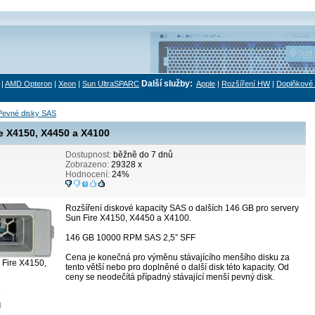
Další služby:
|
AMD Opteron
|
Xeon
|
Sun UltraSPARC
Apple
|
Rozšíření HW
|
Doplňkové 
Pevné disky SAS
e X4150, X4450 a X4100
Dostupnost:
běžně do 7 dnů
Zobrazeno:
29328 x
Hodnocení:
24%
Rozšíření diskové kapacity SAS o dalších 146 GB pro servery
Sun Fire X4150, X4450 a X4100.
146 GB 10000 RPM SAS 2,5” SFF
Cena je konečná pro výměnu stávajícího menšího disku za
Fire X4150,
tento větší nebo pro doplněné o další disk této kapacity. Od
ceny se neodečítá případný stávající menší pevný disk.