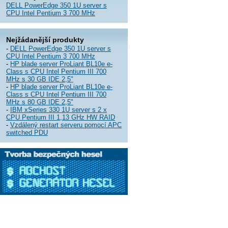
DELL PowerEdge 350 1U server s
CPU Intel Pentium 3 700 MHz
Nejžádanější produkty
-
DELL PowerEdge 350 1U server s
CPU Intel Pentium 3 700 MHz
-
HP blade server ProLiant BL10e e-
Class s CPU Intel Pentium III 700
MHz s 30 GB IDE 2,5"
-
HP blade server ProLiant BL10e e-
Class s CPU Intel Pentium III 700
MHz s 80 GB IDE 2,5"
-
IBM xSeries 330 1U server s 2 x
CPU Pentium III 1,13 GHz HW RAID
-
Vzdálený restart serveru pomocí APC
switched PDU