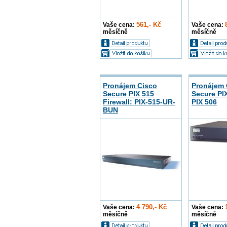
561,- Kč
Vaše cena:
Vaše cena:
měsíčně
měsíčně
Pronájem Cisco
Pronájem 
Secure PIX 515
Secure PIX
Firewall: PIX-515-UR-
PIX 506
BUN
4 790,- Kč
Vaše cena:
Vaše cena:
měsíčně
měsíčně