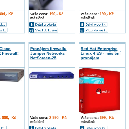
804,- Kč
190,- Kč
190,- Kč
Vaše cena:
Vaše cena:
měsíčně
měsíčně
Cisco
Pronájem firewallu
Red Hat Enterprise
 Firewall:
Juniper Networks
Linux 4 ES - měsíční
NetScreen-25
pronájem
1 990,- Kč
2 990,- Kč
699,- Kč
Vaše cena:
Vaše cena:
měsíčně
měsíčně