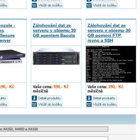
nzole -
Zálohování dat ze
Zálohování dat ze
es
serveru v objemu 30
serveru v objemu 30
 Secure
GB agentem Bacula
GB pomocí FTP,
erver
rsync a SSH
190,- Kč
590,- Kč
390,- Kč
Vaše cena:
Vaše cena:
měsíčně
měsíčně