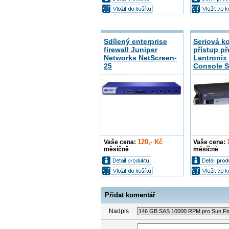
Sdílený enterprise
Seriová ko
firewall Juniper
přístup př
Networks NetScreen-
Lantronix
25
Console S
120,- Kč
Vaše cena:
Vaše cena:
měsíčně
měsíčně
Přidat komentář
Nadpis