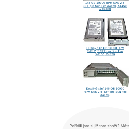
146 GB 10000 RPM SAS 2,5”
SFF pro Sun Fire X4150, X4450
a X4100
HD tray 146 GB 10000 RPM
SAS 2,5” SFF pro Sun Fire
X4150, X4450
Detail větrání 146 GB 10000
RPM SAS 2,5” SFF pro Sun Fire
X4150,
Pořídili jste si již toto zboží? Má