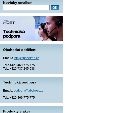
Novinky emailem
Obchodní oddělení
Email.:
info@cpsnetron.cz
Tel.:
+420 469 775 775
Tel.:
+420 737 245 538
Technická podpora
Email.:
podpora@abchost.cz
Tel.:
+420 469 775 775
Produkty v akci