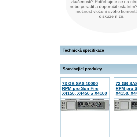
zkušenosti? Potřebujete se na něc
nebo poradit a doporučit ostatním?
možnost vložení svého koment
diskuze níže.
Technická specifikace
Související produkty
73 GB SAS 10000
73 GB SA
RPM pro Sun Fire
RPM pro S
X4150, X4450 a X4100
X4150, X4