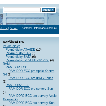
Kontakty
|
Informace o nákupu
služby
|
Server
Rozšíření HW
Pevné disky
Pevné disky ATA/IDE
(10)
Pevné disky SAS
(3)
Pevné disky SATA
(6)
Pevné disky SCSI Ultra320/160
(4)
RAM
RAM DDR ECC
RAM DDR ECC pro Apple Xserve
G4
(1)
RAM DDR ECC pro IBM xSeries
(1)
RAM DDR2 ECC
RAM DDR ECC pro servery Sun
(3)
RAM DDR2 ECC pro servery Apple
Xserve G5
RAM DDR2 ECC pro servery Sun