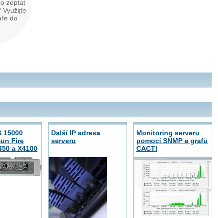
o zeptat
 Využijte
áře do
S 15000
Další IP adresa
Monitoring serveru
un Fire
serveru
pomocí SNMP a grafů
450 a X4100
CACTI