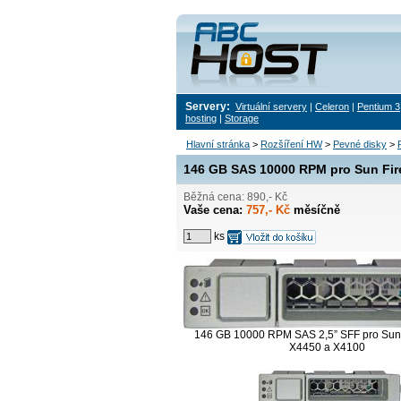
Servery:
Virtuální servery
|
Celeron
|
Pentium 3
hosting
|
Storage
Hlavní stránka
>
Rozšíření HW
>
Pevné disky
>
146 GB SAS 10000 RPM pro Sun Fir
Běžná cena: 890,- Kč
Vaše cena:
757,- Kč
měsíčně
ks
146 GB 10000 RPM SAS 2,5” SFF pro Sun 
X4450 a X4100