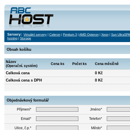
Servery:
Virtuální servery
|
Celeron
|
Pentium 3
|
AMD Opteron
|
Xeon
|
Sun UltraSP
hosting
|
Storage
Obsah košíku
Název
Cena ks
Počet ks
Cena měsíčně
(Operační. systém)
Celková cena
0 Kč
Celková cena s DPH
0 Kč
Objednávkový formulář
Příjmení*
Jméno*
Email*
Telefon*
Ulice, č.p.*
Město*