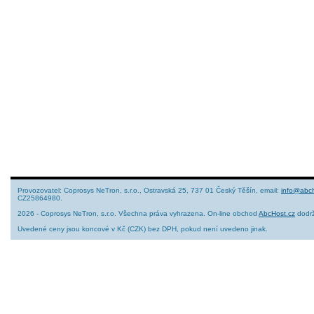
Provozovatel: Coprosys NeTron, s.r.o., Ostravská 25, 737 01 Český Těšín, email:
info@abch
CZ25864980.
2026 - Coprosys NeTron, s.r.o. Všechna práva vyhrazena. On-line obchod
AbcHost.cz
dodrž
Uvedené ceny jsou koncové v Kč (CZK) bez DPH, pokud není uvedeno jinak.