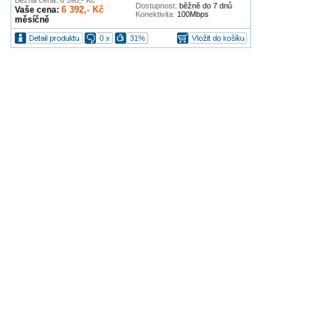
Běžná cena: 6 590,- Kč
Dostupnost:
běžně do 7 dnů
6 392,- Kč
Vaše cena:
Konektivita:
100Mbps
měsíčně
0 x
31%