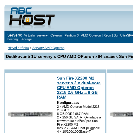
Servery:
Virtuální servery
|
Celeron
|
Pentium 3
|
AMD Opteron
|
Xeon
|
Sun UltraSP
hosting
|
Storage
Hlavní stránka
>
Servery AMD Opteron
Dedikované 1U servery s CPU AMD OPteron x64 značek Sun Fir
Sun Fire X2200 M2
server s 2 x dual-core
CPU AMD Opteron
2218 2,6 GHz a 8 GB
RAM
Konfigurace:
2 x AMD Opteron Model 2218
2,6 GHz
8 GB DDR2 667 RAM
2 x 250 GB SATA IIOvladače a
firmware ke stažení pro Sun
Fire X2200 M2
max 2 x SATA II hot-pluggable
4 x 10/100/1000Base-T