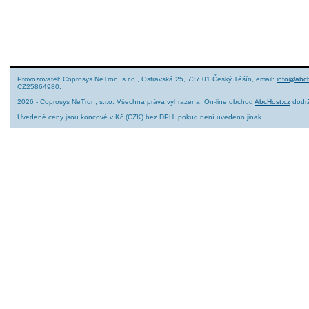
Provozovatel: Coprosys NeTron, s.r.o., Ostravská 25, 737 01 Český Těšín, email:
info@abch
CZ25864980.
2026 - Coprosys NeTron, s.r.o. Všechna práva vyhrazena. On-line obchod
AbcHost.cz
dodrž
Uvedené ceny jsou koncové v Kč (CZK) bez DPH, pokud není uvedeno jinak.