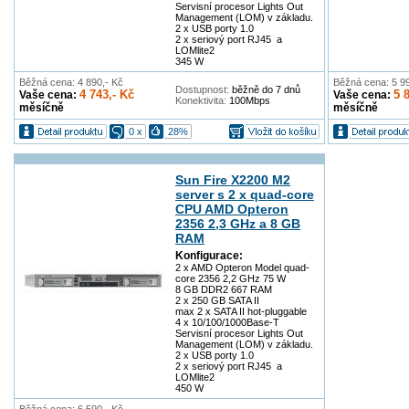
Servisní procesor Lights Out
Management (LOM) v základu.
2 x USB porty 1.0
2 x seriový port RJ45 a
LOMlite2
345 W
Běžná cena: 4 890,- Kč
Běžná cena: 5 99
Dostupnost:
běžně do 7 dnů
4 743,- Kč
5 
Vaše cena:
Vaše cena:
Konektivita:
100Mbps
měsíčně
měsíčně
0 x
28%
Sun Fire X2200 M2
server s 2 x quad-core
CPU AMD Opteron
2356 2,3 GHz a 8 GB
RAM
Konfigurace:
2 x AMD Opteron Model quad-
core 2356 2,2 GHz 75 W
8 GB DDR2 667 RAM
2 x 250 GB SATA II
max 2 x SATA II hot-pluggable
4 x 10/100/1000Base-T
Servisní procesor Lights Out
Management (LOM) v základu.
2 x USB porty 1.0
2 x seriový port RJ45 a
LOMlite2
450 W