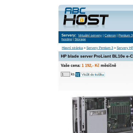
Servery:
Virtuální servery
|
Celeron
|
Pentium 3
hosting
|
Storage
Hlavní stránka
>
Servery Pentium 3
>
Servery HP
HP blade server ProLiant BL10e e-Cl
Vaše cena:
1 192,- Kč
měsíčně
ks