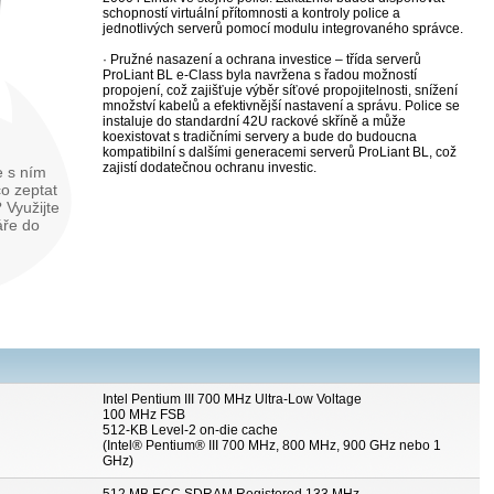
schopností virtuální přítomnosti a kontroly police a
jednotlivých serverů pomocí modulu integrovaného správce.
· Pružné nasazení a ochrana investice – třída serverů
ProLiant BL e-Class byla navržena s řadou možností
propojení, což zajišťuje výběr síťové propojitelnosti, snížení
množství kabelů a efektivnější nastavení a správu. Police se
instaluje do standardní 42U rackové skříně a může
koexistovat s tradičními servery a bude do budoucna
kompatibilní s dalšími generacemi serverů ProLiant BL, což
zajistí dodatečnou ochranu investic.
te s ním
o zeptat
 Využijte
áře do
Intel Pentium III 700 MHz Ultra-Low Voltage
100 MHz FSB
512-KB Level-2 on-die cache
(Intel® Pentium® III 700 MHz, 800 MHz, 900 GHz nebo 1
GHz)