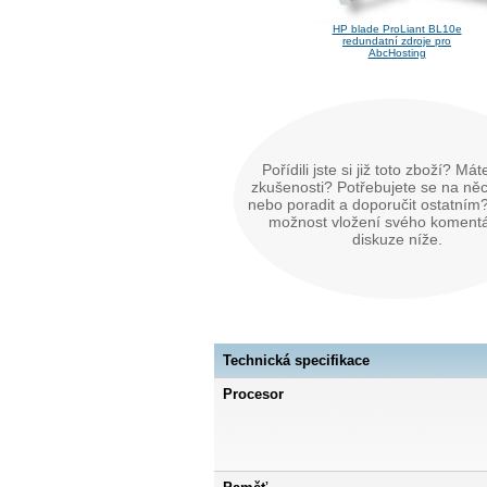
HP blade ProLiant BL10e
redundatní zdroje pro
AbcHosting
Pořídili jste si již toto zboží? Má
zkušenosti? Potřebujete se na něc
nebo poradit a doporučit ostatním?
možnost vložení svého koment
diskuze níže.
Technická specifikace
Procesor