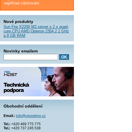
například zálohování.
Nové produkty
Sun Fire X2200 M2 server s 2 x quad-
core CPU AMD Opteron 2354 2,2 GHz
a 8 GB RAM
Novinky emailem
Obchodní oddělení
Email.:
info@cpsnetron.cz
Tel.:
+420 469 775 775
Tel.:
+420 737 245 538