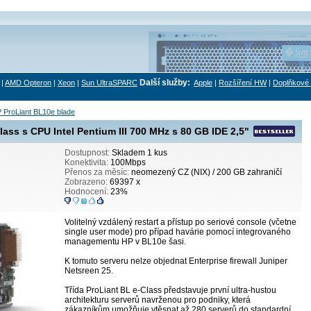
Další služby:
|
AMD Opteron
|
Xeon
|
Sun UltraSPARC
Apple
|
Rozšíření HW
|
Doplňkové 
 ProLiant BL10e blade
ass s CPU Intel Pentium III 700 MHz s 80 GB IDE 2,5"
Dostupnost:
Skladem 1 kus
Konektivita:
100Mbps
Přenos za měsíc:
neomezený CZ (NIX) / 200 GB zahraničí
Zobrazeno:
69397 x
Hodnocení:
23%
Volitelný vzdálený restart a přístup po seriové console (včetne
single user mode) pro případ havárie pomocí integrovaného
managementu HP v BL10e šasi.
K tomuto serveru nelze objednat Enterprise firewall Juniper
Netsreen 25.
Třída ProLiant BL e-Class představuje první ultra-hustou
architekturu serverů navrženou pro podniky, která
zákazníkům umožňuje vtěsnat až 280 serverů do standardní