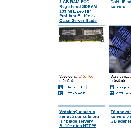
1 GB RAM ECC
Další IP a
Registered SDRAM
serveru
133 MHz pro HP
ProLiant BL10e e-
Class Server Blade
145,- Kč
Vaše cena:
Vaše cena:
měsíčně
měsíčně
Vzdálený restart a
Zálohován
seriová console pro
serveru v
HP blade servery
GB agent
BL10e přes HTTPS