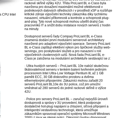
rackové skříně výšky 42U. Třída ProLiant BL e-Class byla
navržena pro dosažení maximální možné efektivnosti v
podnikových datových střediscích i v prostředí xSP a rozšiřuje
kritické zdroje výpočetní techniky zákazníka díky rychlému
s CPU Intel
nasazení, virtuální přítomnosti a kontrole a schopnosti plug-
and-play. Tyto nové schopnosti mohou ušetřit drahý čas
pracovníků IT a snížit dobu instalace nových serverů z hodin
na minuty.
Dostupnost serverů řady Compaq ProLiant BL e-Class
znamená dodání první modulární serverové architektury
navržené pro adaptivní výpočetní operace. Servery ProLiant
BL e-Class zajištují efektivní výkon pro špičkové služby web-
servingu, pro poskytování služeb a pro nasazení v roli
výpočetních clusterových uzlů. Nová řada ProLiant BL e-
Class je založena na modulární architektuře sestávající se z:
· Ultra-hustých serverů – ProLiant BL 10e nabízí skutečnou
škálovatelnost serveru v tenkém balení tvořeném jediným
procesorem Intel Ultra-Low Voltage Pentium III, až 1 GB
paměti ECC, 30 GB diskového prostoru a dvěma
ethernetovými připojeními. Zákazníci mohou zařadit 20
serverů ProLiant BL10e do 3U police, což jim umožní
vměstnat až 280 serverů do jedné rackové skříně o výšce
42U.
· Police pro servery ProLiant BL – zaručují nejvyšší úroveň
dostupnosti a správy v 3U provedení, která podporuje
dostatečné hot-plug napájení a chlazení, síťová připojení a
inteligentní vestavěnou technologii, která umožňuje
zákazníkům spravovat operační systémy Microsoft Windows
2000 i Linux ve stejné polici. Zákazníci budou disponovat