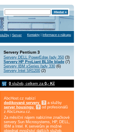
Kontakty
|
Informace o nákupu
služby
|
Server
Servery Pentium 3
Servery DELL PowerEdge řady 350
(3)
Servery HP ProLiant BL10e blade
(7)
Servery IBM xSeries řady 330
(6)
Servery Intel SR1200
(2)
0
služeb, celkem za
0,- Kč
AbcHost.cz nabízí
dedikované servery
a služby
server housingu
od profesionálů
z AbcLinuxu.cz.
Za měsíční nájem nabízíme značkové
servery Sun Microsystems, HP, DELL,
IBM a Intel. K serverům je možné
objednat množství dalších služeb,