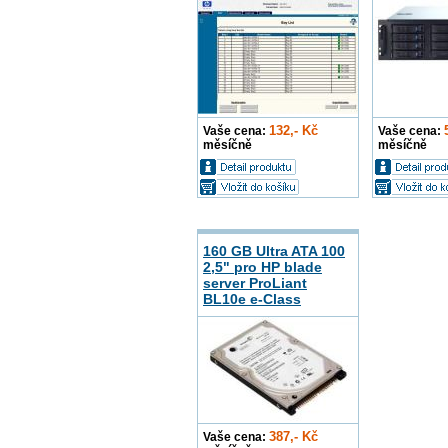
132,- Kč
Vaše cena:
Vaše cena:
měsíčně
měsíčně
160 GB Ultra ATA 100
2,5" pro HP blade
server ProLiant
BL10e e-Class
387,- Kč
Vaše cena: