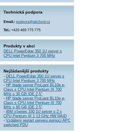
Technická podpora
Email.:
podpora@abchost.cz
Tel.:
+420 469 775 775
Produkty v akci
DELL PowerEdge 350 1U server s
CPU Intel Pentium 3 700 MHz
Nejžádanější produkty
-
DELL PowerEdge 350 1U server s
CPU Intel Pentium 3 700 MHz
-
HP blade server ProLiant BL10e e-
Class s CPU Intel Pentium III 700
MHz s 30 GB IDE 2,5"
-
HP blade server ProLiant BL10e e-
Class s CPU Intel Pentium III 700
MHz s 80 GB IDE 2,5"
-
IBM xSeries 330 1U server s 2 x
CPU Pentium III 1,13 GHz HW RAID
-
Vzdálený restart serveru pomocí APC
switched PDU