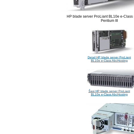
HP blade server ProLiant BL10e e-Class 
Pentium III
Detail HP blade server ProLiant
BL10e e-Class AbcHosting
Šasi HP blade server ProLiant
BL10e e-Class AbcHosting