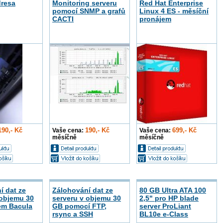
dresa
Monitoring serveru
Red Hat Enterprise
pomocí SNMP a grafů
Linux 4 ES - měsíční
CACTI
pronájem
190,- Kč
190,- Kč
699,- Kč
Vaše cena:
Vaše cena:
měsíčně
měsíčně
í dat ze
Zálohování dat ze
80 GB Ultra ATA 100
 objemu 30
serveru v objemu 30
2,5" pro HP blade
em Bacula
GB pomocí FTP,
server ProLiant
rsync a SSH
BL10e e-Class